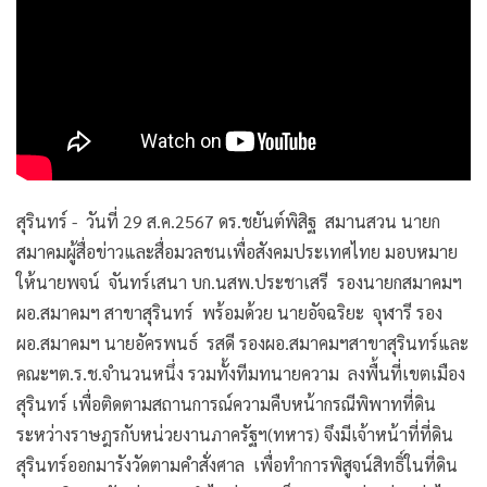
สุรินทร์ - วันที่ 29 ส.ค.2567 ดร.ชยันต์พิสิฐ สมานสวน นายก
สมาคมผู้สื่อข่าวและสื่อมวลชนเพื่อสังคมประเทศไทย มอบหมาย
ให้นายพจน์ จันทร์เสนา บก.นสพ.ประชาเสรี รองนายกสมาคมฯ
ผอ.สมาคมฯ สาขาสุรินทร์ พร้อมด้วย นายอัจฉริยะ จุฬารี รอง
ผอ.สมาคมฯ นายอัครพนธ์ รสดี รองผอ.สมาคมฯสาขาสุรินทร์และ
คณะฯต.ร.ช.จำนวนหนึ่ง รวมทั้งทีมทนายความ ลงพื้นที่เขตเมือง
สุรินทร์ เพื่อติดตามสถานการณ์ความคืบหน้ากรณีพิพาทที่ดิน
ระหว่างราษฎรกับหน่วยงานภาครัฐฯ(ทหาร) จึงมีเจ้าหน้าที่ที่ดิน
สุรินทร์ออกมารังวัดตามคำสั่งศาล เพื่อทำการพิสูจน์สิทธิ์ในที่ดิน